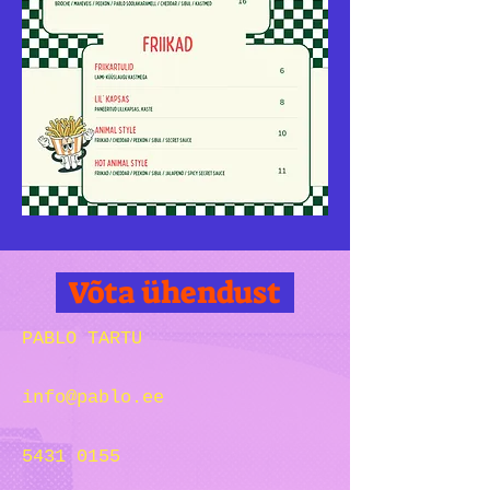
Võta ühendust
PABLO TARTU
info@pablo.ee
5431 0155