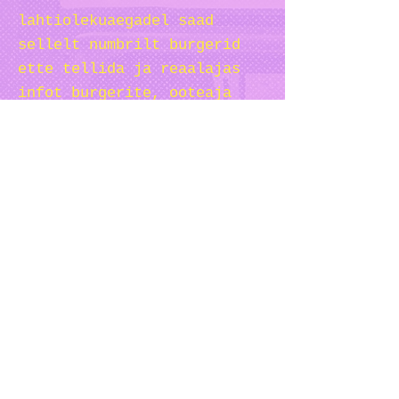
lahtiolekuaegadel saad
sellelt numbrilt burgerid
ette tellida ja reaalajas
infot burgerite, ooteaja
jms. kohta.
Vabaduse puiestee 1c/2,
Tartu
PABLO HIIUMAA
info@beachbar.ee
5613 0840
lahtiolekuaegadel saad
sellelt numbrilt burgerid