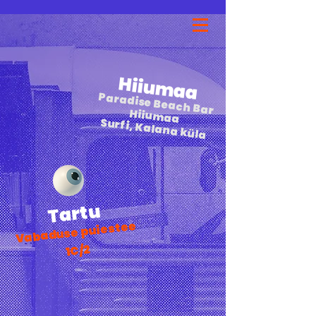
Hiiumaa
Paradise Beach Bar
Hiiumaa
Surfi, Kalana küla
Tartu
Vabaduse puiestee
1C/2